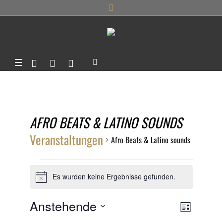
AFRO BEATS & LATINO SOUNDS
Veranstaltungen
Afro Beats & Latino sounds
VERANSTALTUNGEN
Es wurden keine Ergebnisse gefunden.
Hinweis
ANSIC
Anstehende
VERANS
LISTE
ANSICHT
Datum