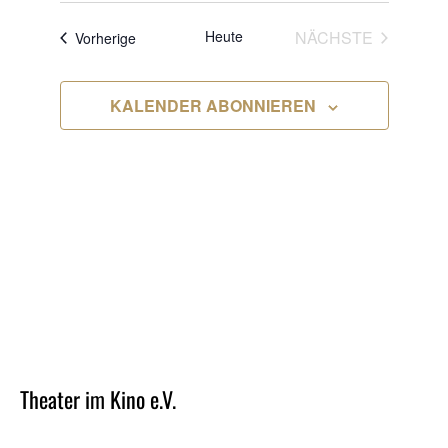
NAVIG
NAVIGA
wählen.
VERANS
Heute
NÄCHSTE
Veranstaltungen
Vorherige
KALENDER ABONNIEREN
Theater im Kino e.V.