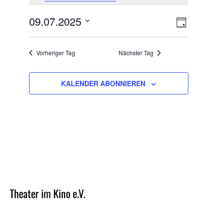
JULY
ANSIC
2025
VERANS
09.07.2025
TAG
ANSICHT
Datum
NAVIG
NAVIGA
wählen.
Vorheriger Tag
Nächster Tag
KALENDER ABONNIEREN
Theater im Kino e.V.