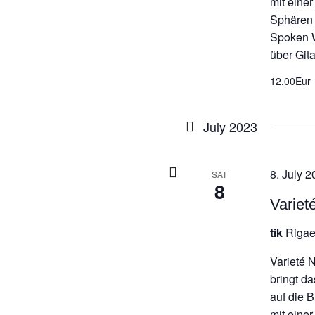
mit eine
Sphären 
Spoken W
über Gita
12,00Eur
July 2023
8. July 2
SAT
8
Variet
tik
Rigae
Varieté 
bringt d
auf die 
mit eine