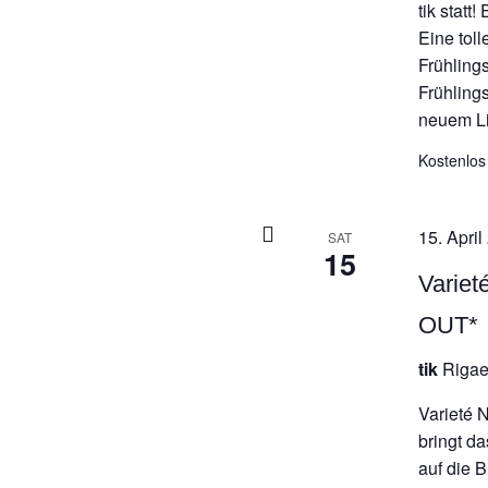
tik statt
Eine toll
Frühling
Frühling
neuem Lic
Kostenlos
15. April
SAT
15
Varie
OUT*
tik
Rigae
Varieté 
bringt d
auf die 