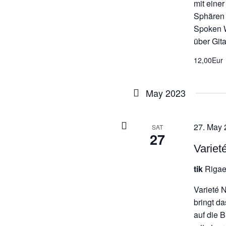
mit eine
Sphären 
Spoken W
über Gita
12,00Eur
May 2023
27. May 
SAT
27
Variet
tik
Rigae
Varieté 
bringt d
auf die 