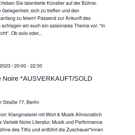
! Erleben Sie talentierte Künstler auf der Bühne.
e Gelegenheit, sich zu treffen und den
sanfang zu feiern! Passend zur Ankunft des
s schlagen wir euch ein saisonales Thema vor: "In
ht". Ob solo oder...
 2023 / 20:00
-
22:30
té Noire *AUSVERKAUFT/SOLD
r Straße 77, Berlin
Noir: Klangmalerei mit Wort & Musik Allmonatlich
as Varieté Noire Literatur, Musik und Performance
Bühne des TiKs und entführt die Zuschauer*innen