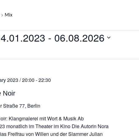
Mix
LTUNGEN
14.01.2023
 - 
06.08.2026
atum
ählen.
ary 2023 / 20:00
-
22:30
é Noir
r Straße 77, Berlin
Noir: Klangmalerei mit Wort & Musik Ab
23 monatlich im Theater im Kino Die Autorin Nora
lias Freifrau von Willen und der Slammer Julian