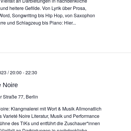
r Vielfalt an Darbietungen in nachdenkliche
und heitere Gefilde. Von Lyrik über Prosa,
ord, Songwriting bis Hip Hop, von Saxophon
rre und Schlagzeug bis Piano: Hier...
023 / 20:00
-
22:30
é Noire
r Straße 77, Berlin
Noire: Klangmalerei mit Wort & Musik Allmonatlich
as Varieté Noire Literatur, Musik und Performance
Bühne des TiKs und entführt die Zuschauer*innen
r Vielfalt an Darbietungen in nachdenkliche