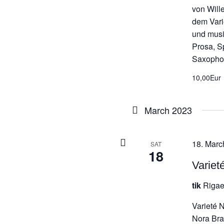
von Will
dem Varie
und musi
Prosa, S
Saxophon
10,00Eur
March 2023
18. Marc
SAT
18
Variet
tik
Rigae
Varieté 
Nora Bra