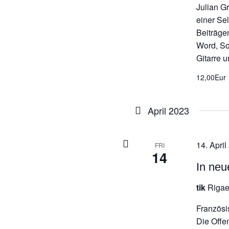
Julian G
einer Se
Beiträge
Word, So
Gitarre u
12,00Eur
April 2023
14. April
FRI
14
In neu
tik
Rigae
Französi
Die Offe