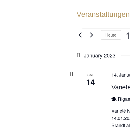
Veranstaltungen
VERANSTA
Heute
D
w
January 2023
14. Janu
SAT
14
Variet
tik
Rigae
Varieté 
14.01.20
Brandt a