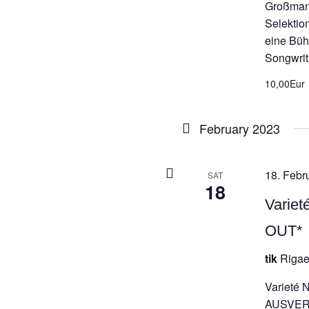
Großmann
Selektio
eine Büh
Songwrit
10,00Eur
February 2023
18. Febr
SAT
18
Varie
OUT*
tik
Rigae
Varieté 
AUSVERKA