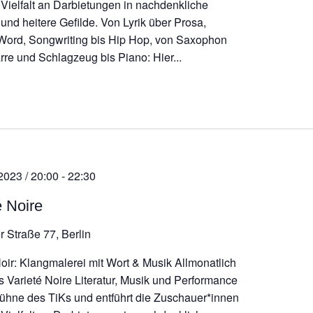
r Vielfalt an Darbietungen in nachdenkliche
und heitere Gefilde. Von Lyrik über Prosa,
ord, Songwriting bis Hip Hop, von Saxophon
rre und Schlagzeug bis Piano: Hier...
2023 / 20:00
-
22:30
é Noire
r Straße 77, Berlin
Noir: Klangmalerei mit Wort & Musik Allmonatlich
as Varieté Noire Literatur, Musik und Performance
Bühne des TiKs und entführt die Zuschauer*innen