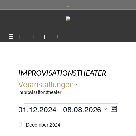
IMPROVISATIONSTHEATER
Veranstaltungen
Improvisationstheater
VERANSTALTUNGEN
01.12.2024
 - 
08.08.2026
ANSI
VERA
LISTE
ANSIC
Datum
NAVI
December 2024
NAVIG
wählen.